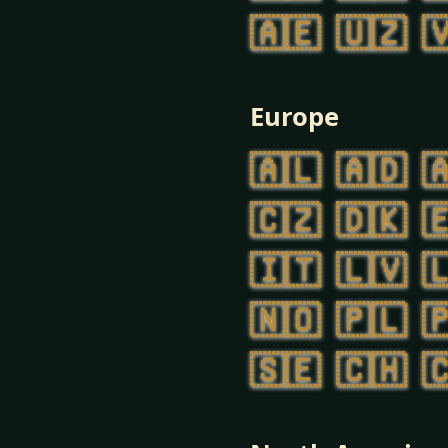
🇦🇪
🇺🇿

Europe
🇦🇱
🇦🇩

🇨🇿
🇩🇰

🇮🇹
🇱🇻

🇳🇴
🇵🇱

🇸🇪
🇨🇭
