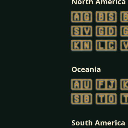
North America
🇦🇬
🇧🇸

🇸🇻
🇬🇩

🇰🇳
🇱🇨

Oceania
🇦🇺
🇫🇯

🇸🇧
🇹🇴

South America