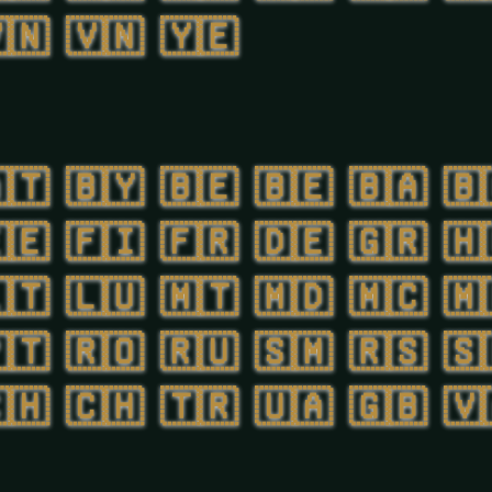
🇳
🇻🇳
🇾🇪
🇹
🇧🇾
🇧🇪
🇧🇪
🇧🇦
🇧
🇪
🇫🇮
🇫🇷
🇩🇪
🇬🇷
🇭
🇹
🇱🇺
🇲🇹
🇲🇩
🇲🇨
🇲
🇹
🇷🇴
🇷🇺
🇸🇲
🇷🇸
🇸
🇭
🇨🇭
🇹🇷
🇺🇦
🇬🇧
🇻