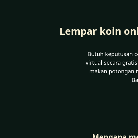
Lempar koin onli
Butuh keputusan c
virtual secara grat
makan potongan te
Ba
Mengapa men