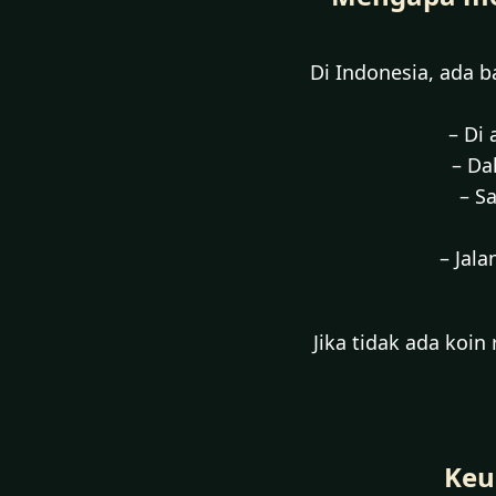
Di Indonesia, ada b
– Di 
– Da
– S
– Jala
Jika tidak ada koin
Keu