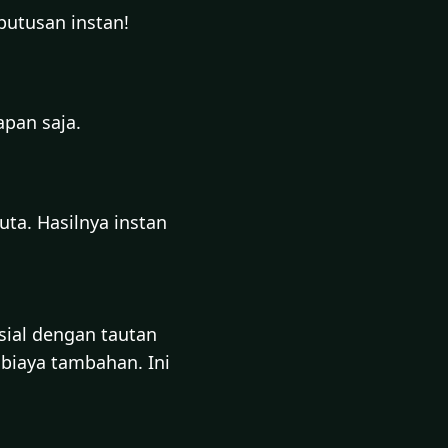
eputusan instan!
apan saja.
uta. Hasilnya instan
ial dengan tautan
a biaya tambahan. Ini