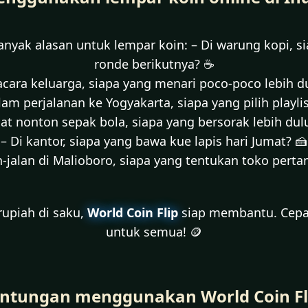
anyak alasan untuk lempar koin: – Di warung kopi, s
ronde berikutnya? ☕
acara keluarga, siapa yang menari poco-poco lebih du
lam perjalanan ke Yogyakarta, siapa yang pilih playlis
aat nonton sepak bola, siapa yang bersorak lebih dul
– Di kantor, siapa yang bawa kue lapis hari Jumat? 🍰
n-jalan di Malioboro, siapa yang tentukan toko perta
 rupiah di saku,
World Coin Flip
siap membantu. Cepat,
untuk semua! 🪙
ntungan menggunakan World Coin Fl