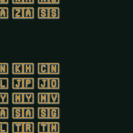
🇦
🇿🇦
🇸🇸
🇳
🇰🇭
🇨🇳
🇱
🇯🇵
🇯🇴
🇾
🇲🇾
🇲🇻
🇦
🇸🇦
🇸🇬
🇱
🇹🇷
🇹🇲