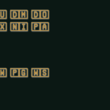
🇺
🇩🇲
🇩🇴
🇽
🇳🇮
🇵🇦
🇼
🇵🇬
🇼🇸