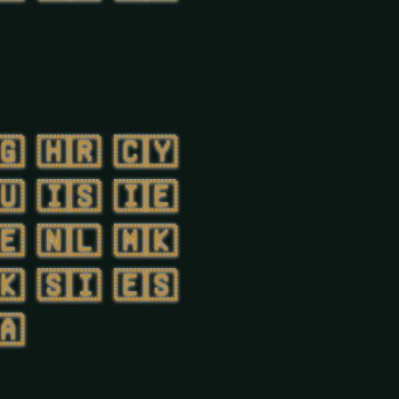
🇬
🇭🇷
🇨🇾
🇺
🇮🇸
🇮🇪
🇪
🇳🇱
🇲🇰
🇰
🇸🇮
🇪🇸
🇦