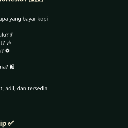
iapa yang bayar kopi
lu? 💃
t? 🎶
u? ⚽
ma? 🛍️
 adil, dan tersedia
ip ✅