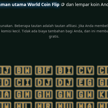
aman utama World Coin Flip
🪙 dan lempar koin And
igunakan. Beberapa tautan adalah tautan afiliasi. Jika Anda membeli
komisi kecil. Tidak ada biaya tambahan bagi Anda, dan ini memba
gratis.
🇯
🇧🇼
🇧🇫
🇧🇮
🇨🇻
🇨
🇩
🇨🇮
🇩🇯
🇩🇯
🇪🇬
🇬
🇦
🇬🇲
🇬🇭
🇬🇳
🇬🇼
🇰
🇼
🇲🇱
🇲🇷
🇲🇺
🇲🇦
🇲