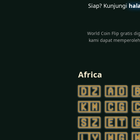
Siap? Kunjungi
hal
World Coin Flip gratis d
kami dapat memperoleh 
Africa
🇩🇿
🇦🇴

🇰🇲
🇨🇬

🇸🇿
🇪🇹

🇱🇾
🇲🇬
