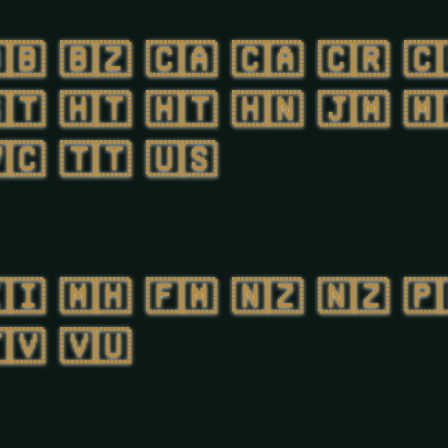
🇧
🇧🇿
🇨🇦
🇨🇦
🇨🇷
🇨
🇹
🇭🇹
🇭🇹
🇭🇳
🇯🇲
🇲
🇨
🇹🇹
🇺🇸
🇮
🇲🇭
🇫🇲
🇳🇿
🇳🇿
🇵
🇻
🇻🇺