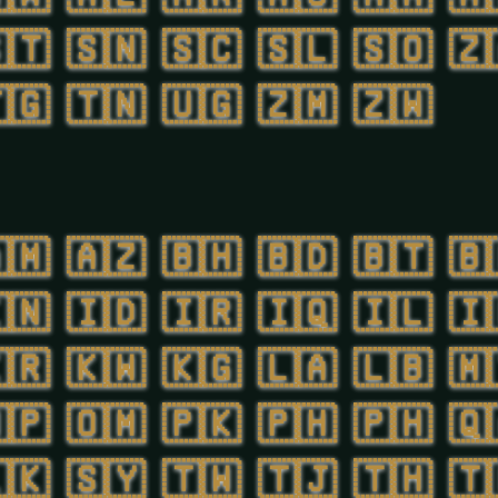
🇹
🇸🇳
🇸🇨
🇸🇱
🇸🇴
🇿
🇬
🇹🇳
🇺🇬
🇿🇲
🇿🇼
🇲
🇦🇿
🇧🇭
🇧🇩
🇧🇹
🇧
🇳
🇮🇩
🇮🇷
🇮🇶
🇮🇱
🇮
🇷
🇰🇼
🇰🇬
🇱🇦
🇱🇧
🇲
🇵
🇴🇲
🇵🇰
🇵🇭
🇵🇭
🇶
🇰
🇸🇾
🇹🇼
🇹🇯
🇹🇭
🇹