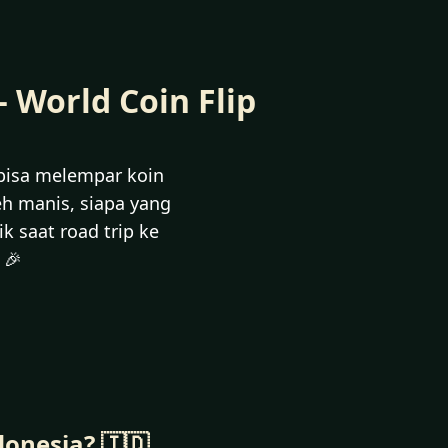
– World Coin Flip
bisa melempar koin
eh manis, siapa yang
 saat road trip ke
 🎉
onesia? 🇮🇩