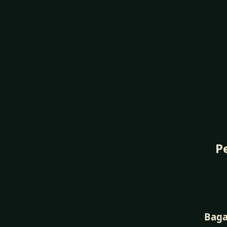
P
Baga