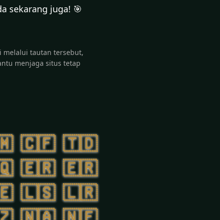
a sekarang juga! 🎯
 melalui tautan tersebut,
ntu menjaga situs tetap
🇲
🇨🇫
🇹🇩
🇶
🇪🇷
🇪🇷
🇪
🇱🇸
🇱🇷
🇿
🇳🇦
🇳🇪