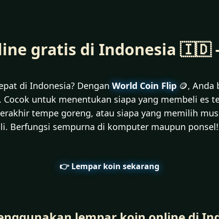
ne gratis di Indonesia 🇮🇩 
epat di Indonesia? Dengan
World Coin Flip
🪙, Anda 
is. Cocok untuk menentukan siapa yang membeli es t
rakhir tempe goreng, atau siapa yang memilih musik
li. Berfungsi sempurna di komputer maupun ponsel!
👉 Lempar koin sekarang
ggunakan lempar koin online di Ind