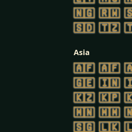
🇳🇬
🇷🇼

🇸🇩
🇹🇿

Asia
🇦🇫
🇦🇫

🇬🇪
🇮🇳

🇰🇿
🇰🇵

🇲🇳
🇲🇲

🇸🇬
🇱🇰
