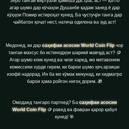
Зеро тангаи виртуалӣ ҳамеша дастрас аст — ҳатто
агар шумо дар кӯчаҳои Душанбе қадам занед ё дар
кӯҳҳои Помир истироҳат кунед. Ба ҷустуҷӯи танга дар
ҷайбатон ҳоҷат нест, натиҷа одилона ва зуд аст!
Медонед, ки дар
саҳифаи асосии World Coin Flip
чор
тангаи махсус бо истинодҳои шарикӣ мавҷуд аст? 🪙
Агар шумо клик кунед ва чизе харед, мо метавонем
комиссияи хурде гирем, ки барои шумо ҳеҷ арзиши
изофӣ надорад. Ин ба мо кӯмак мекунад, ки хидматро
барои ҳама ройгон нигоҳ дорем. 🎁
Омодаед тангаро партоед? Ба
саҳифаи асосии
World Coin Flip
🪙 равед ва фавран қарор қабул
кунед! 🎯