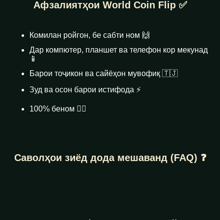
Афзалиятҳои World Coin Flip ✅
Комилан ройгон, бе сабти ном 🙌
Дар компютер, планшет ва телефон кор мекунад
📱
Барои тоҷикон ва сайёҳон мувофиқ 🇹🇯
Зуд ва осон барои истифода ⚡
100% беном 🕵️‍♂️
Саволҳои зиёд дода мешаванд (FAQ) ❓