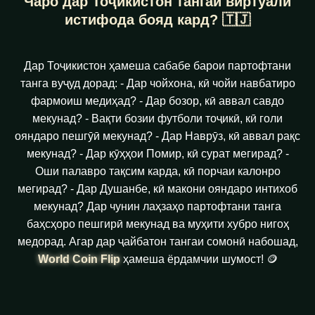
Чаро дар Тоҷикистон тангаи виртуалӣ
истифода бояд кард? 🇹🇯
Дар Тоҷикистон ҳамеша сабабе барои партофтани
танга вуҷуд дорад: - Дар чойхона, кӣ чойи навбатиро
фармоиш медиҳад? - Дар бозор, кӣ аввал савдо
мекунад? - Вақти бозии футболи тоҷикӣ, кӣ голи
ояндаро пешгӯӣ мекунад? - Дар Наврӯз, кӣ аввал рақс
мекунад? - Дар кӯҳҳои Помир, кӣ сурат мегирад? -
Оши палавро тақсим карда, кӣ порчаи калонро
мегирад? - Дар Душанбе, кӣ макони ояндаро интихоб
мекунад? Дар чунин лаҳзаҳо партофтани танга
баҳсҳоро пешгирӣ мекунад ва муҳити хубро нигоҳ
медорад. Агар дар ҷайбатон тангаи сомонӣ набошад,
World Coin Flip
ҳамеша ёрдамчии шумост! 🪙