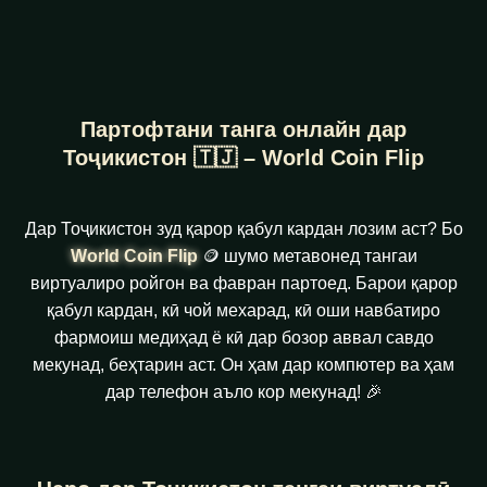
Партофтани танга онлайн дар
Тоҷикистон 🇹🇯 – World Coin Flip
Дар Тоҷикистон зуд қарор қабул кардан лозим аст? Бо
World Coin Flip
🪙 шумо метавонед тангаи
виртуалиро ройгон ва фавран партоед. Барои қарор
қабул кардан, кӣ чой мехарад, кӣ оши навбатиро
фармоиш медиҳад ё кӣ дар бозор аввал савдо
мекунад, беҳтарин аст. Он ҳам дар компютер ва ҳам
дар телефон аъло кор мекунад! 🎉