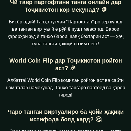
Чӣ тавр партофтани танга онлайн дар
Тоҷикистон кор мекунад? 🪙
Бисёр оддӣ! Танҳо тугмаи “Партофтан”-ро зер кунед
ва тангаи виртуалӣ ё рӯй ё пушт меафтад. Барои
қарорҳои зуд ё танҳо барои шавқ беҳтарин аст — ҳеҷ
гуна тангаи ҳақиқӣ лозим нест!
World Coin Flip дар Тоҷикистон ройгон
аст? 🎉
Албатта! World Coin Flip комилан ройгон аст ва сабти
ном талаб намекунад. Танҳо тангаро партоед ва қарор
гиред!
Чаро тангаи виртуалиро ба ҷойи ҳақиқӣ
истифода бояд кард? 🤔