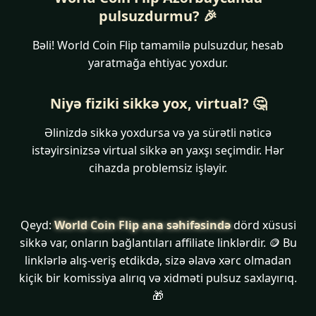
pulsuzdurmu? 🎉
Bəli! World Coin Flip tamamilə pulsuzdur, hesab
yaratmağa ehtiyac yoxdur.
Niyə fiziki sikkə yox, virtual? 🤔
Əlinizdə sikkə yoxdursa və ya sürətli nəticə
istəyirsinizsə virtual sikkə ən yaxşı seçimdir. Hər
cihazda problemsiz işləyir.
Qeyd:
World Coin Flip ana səhifəsində
dörd xüsusi
sikkə var, onların bağlantıları affiliate linklərdir. 🪙 Bu
linklərlə alış-veriş etdikdə, sizə əlavə xərc olmadan
kiçik bir komissiya alırıq və xidməti pulsuz saxlayırıq.
🎁