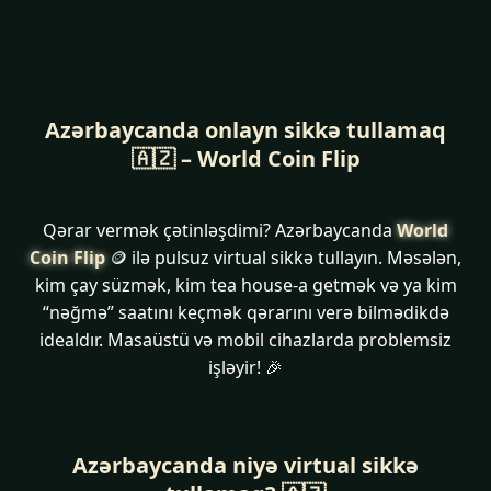
Azərbaycanda onlayn sikkə tullamaq
🇦🇿 – World Coin Flip
Qərar vermək çətinləşdimi? Azərbaycanda
World
Coin Flip
🪙 ilə pulsuz virtual sikkə tullayın. Məsələn,
kim çay süzmək, kim tea house-a getmək və ya kim
“nəğmə” saatını keçmək qərarını verə bilmədikdə
idealdır. Masaüstü və mobil cihazlarda problemsiz
işləyir! 🎉
Azərbaycanda niyə virtual sikkə