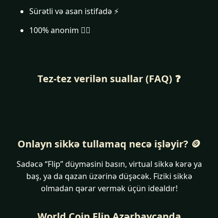
Sürətli və asan istifadə ⚡
100% anonim 🕵️‍♂️
Tez-tez verilən suallar (FAQ) ❓
Onlayn sikkə tullamaq necə işləyir? 🪙
Sadəcə “Flip” düyməsini basın, virtual sikkə kərə ya
baş, ya da qazan üzərinə düşəcək. Fiziki sikkə
olmadan qərar vermək üçün idealdır!
World Coin Flip Azərbaycanda