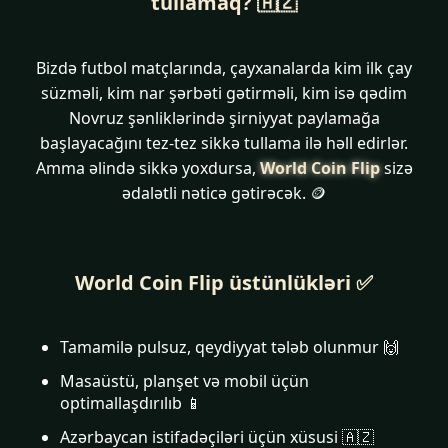
tullamaq? 🇦🇿
Bizdə futbol matçlarında, çayxanalarda kim ilk çay
süzməli, kim nar şərbəti gətirməli, kim isə qədim
Novruz şənliklərində şirniyyat paylamağa
başlayacağını tez-tez sikkə tullama ilə həll edirlər.
Amma əlində sikkə yoxdursa,
World Coin Flip
sizə
ədalətli nəticə gətirəcək. 🪙
World Coin Flip üstünlükləri ✅
Tamamilə pulsuz, qeydiyyat tələb olunmur 🙌
Masaüstü, planşet və mobil üçün
optimallaşdırılıb 📱
Azərbaycan istifadəçiləri üçün xüsusi 🇦🇿