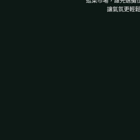
逛菜市場，誰先選攤位
讓氣氛更輕