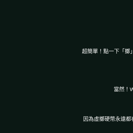
超簡單！點一下「擲
當然！W
因為虛擲硬幣永遠都