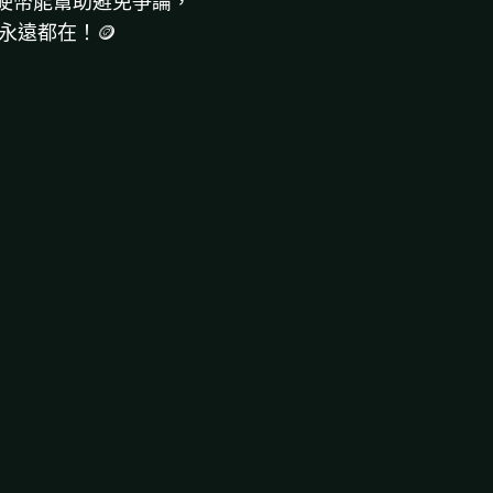
擲硬幣能幫助避免爭論，
永遠都在！🪙