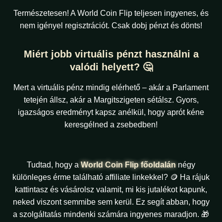
Természetesen! A World Coin Flip teljesen ingyenes, és
nem igényel regisztrációt. Csak dobj pénzt és dönts!
Miért jobb virtuális pénzt használni a
valódi helyett? 🤔
Mert a virtuális pénz mindig elérhető – akár a Parlament
tetején állsz, akár a Margitszigeten sétálsz. Gyors,
igazságos eredményt kapsz anélkül, hogy aprót kéne
keresgélned a zsebedben!
Tudtad, hogy a
World Coin Flip főoldalán
négy
különleges érme található affiliate linkekkel? 🪙 Ha rájuk
kattintasz és vásárolsz valamit, mi kis jutalékot kapunk,
neked viszont semmibe sem kerül. Ez segít abban, hogy
a szolgáltatás mindenki számára ingyenes maradjon. 🎁