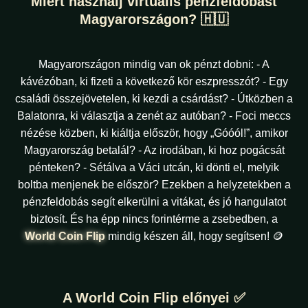
Miért használj virtuális pénzfeldobást
Magyarországon? 🇭🇺
Magyarországon mindig van ok pénzt dobni: - A
kávézóban, ki fizeti a következő kör eszpresszót? - Egy
családi összejövetelen, ki kezdi a csárdást? - Útközben a
Balatonra, ki választja a zenét az autóban? - Foci meccs
nézése közben, ki kiáltja először, hogy „Góóól!”, amikor
Magyarország betalál? - Az irodában, ki hoz pogácsát
pénteken? - Sétálva a Váci utcán, ki dönti el, melyik
boltba menjenek be először? Ezekben a helyzetekben a
pénzfeldobás segít elkerülni a vitákat, és jó hangulatot
biztosít. És ha épp nincs forintérme a zsebedben, a
World Coin Flip
mindig készen áll, hogy segítsen! 🪙
A World Coin Flip előnyei ✅