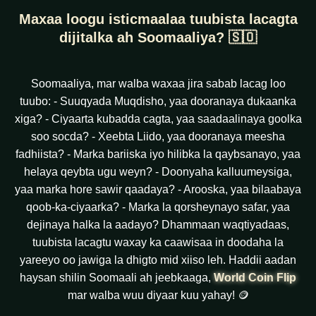
Maxaa loogu isticmaalaa tuubista lacagta
dijitalka ah Soomaaliya? 🇸🇴
Soomaaliya, mar walba waxaa jira sabab lacag loo
tuubo: - Suuqyada Muqdisho, yaa dooranaya dukaanka
xiga? - Ciyaarta kubadda cagta, yaa saadaalinaya goolka
soo socda? - Xeebta Liido, yaa dooranaya meesha
fadhiista? - Marka bariiska iyo hilibka la qaybsanayo, yaa
helaya qeybta ugu weyn? - Doonyaha kalluumeysiga,
yaa marka hore sawir qaadaya? - Arooska, yaa bilaabaya
qoob-ka-ciyaarka? - Marka la qorsheynayo safar, yaa
dejinaya halka la aadayo? Dhammaan waqtiyadaas,
tuubista lacagtu waxay ka caawisaa in doodaha la
yareeyo oo jawiga la dhigto mid xiiso leh. Haddii aadan
haysan shilin Soomaali ah jeebkaaga,
World Coin Flip
mar walba wuu diyaar kuu yahay! 🪙