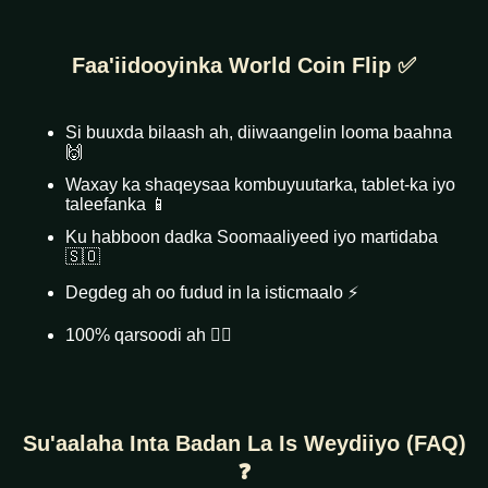
Faa'iidooyinka World Coin Flip ✅
Si buuxda bilaash ah, diiwaangelin looma baahna
🙌
Waxay ka shaqeysaa kombuyuutarka, tablet-ka iyo
taleefanka 📱
Ku habboon dadka Soomaaliyeed iyo martidaba
🇸🇴
Degdeg ah oo fudud in la isticmaalo ⚡
100% qarsoodi ah 🕵️‍♂️
Su'aalaha Inta Badan La Is Weydiiyo (FAQ)
❓