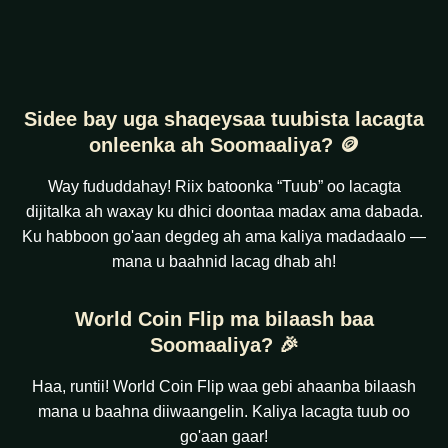
Sidee bay uga shaqeysaa tuubista lacagta
onleenka ah Soomaaliya? 🪙
Way fududdahay! Riix batoonka “Tuub” oo lacagta
dijitalka ah waxay ku dhici doontaa madax ama dabada.
Ku habboon go'aan degdeg ah ama kaliya madadaalo —
mana u baahnid lacag dhab ah!
World Coin Flip ma bilaash baa
Soomaaliya? 🎉
Haa, runtii! World Coin Flip waa gebi ahaanba bilaash
mana u baahna diiwaangelin. Kaliya lacagta tuub oo
go'aan gaar!