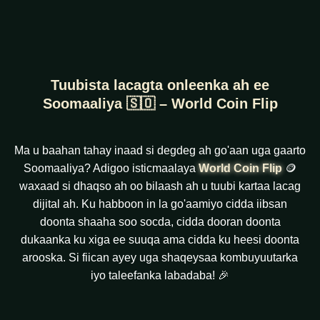
Tuubista lacagta onleenka ah ee
Soomaaliya 🇸🇴 – World Coin Flip
Ma u baahan tahay inaad si degdeg ah go'aan uga gaarto
Soomaaliya? Adigoo isticmaalaya
World Coin Flip
🪙
waxaad si dhaqso ah oo bilaash ah u tuubi kartaa lacag
dijital ah. Ku habboon in la go'aamiyo cidda iibsan
doonta shaaha soo socda, cidda dooran doonta
dukaanka ku xiga ee suuqa ama cidda ku heesi doonta
arooska. Si fiican ayey uga shaqeysaa kombuyuutarka
iyo taleefanka labadaba! 🎉