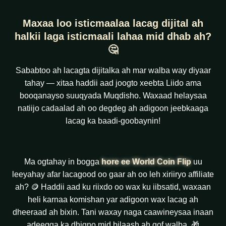
Maxaa loo isticmaalaa lacag dijital ah
halkii laga isticmaali lahaa mid dhab ah?
🤔
Sababtoo ah lacagta dijitalka ah mar walba way diyaar
tahay — xitaa haddii aad joogto xeebta Liido ama
booqanayso suuqyada Muqdisho. Waxaad helaysaa
natiijo cadaalad ah oo degdeg ah adigoon jeebkaaga
lacag ka baadi-goobaynin!
Ma ogtahay in bogga
hore ee World Coin Flip
uu
leeyahay afar lacagood oo gaar ah oo leh xiriiryo affiliate
ah? 🪙 Haddii aad ku riixdo oo wax ku iibsatid, waxaan
heli karnaa komishan yar adigoon wax lacag ah
dheeraad ah bixin. Tani waxay naga caawineysaa inaan
adeegga ka dhigno mid bilaash ah qof walba. 🎁