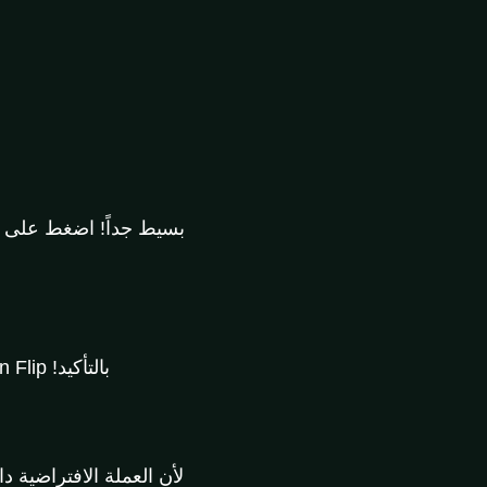
بسيط جداً! اضغط على زر
بالتأكيد! World Coin Flip مجاني تماماً ولا يتطلب تسجيل. فقط اقلب العملة واتخذ قرارك!
لأن العملة الافتراضية 