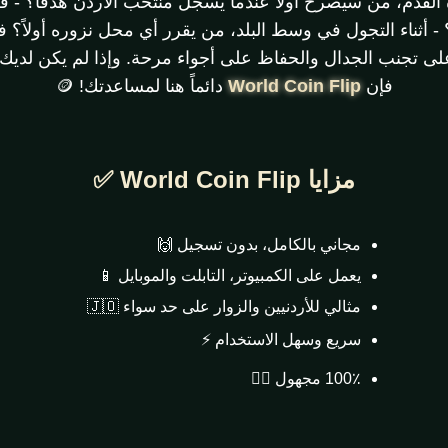
ة القدم، من سيصرخ أولاً عندما يسجل منتخب الأردن هدفاً؟ 
 أثناء التجول في وسط البلد، من يقرر أي محل نزوره أولاً؟ 
ى تجنب الجدال والحفاظ على أجواء مرحة. وإذا لم يكن لديك د
فإن
World Coin Flip
دائماً هنا لمساعدتك! 🪙
مزايا World Coin Flip ✅
مجاني بالكامل، بدون تسجيل 🙌
يعمل على الكمبيوتر، التابلت والموبايل 📱
مثالي للأردنيين والزوار على حد سواء 🇯🇴
سريع وسهل الاستخدام ⚡
100٪ مجهول 🕵️‍♂️