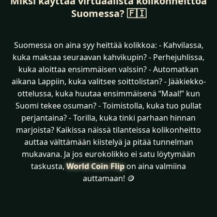
Miksi käyttää virtuaalista kolikonheittoa
Suomessa? 🇫🇮
Suomessa on aina syy heittää kolikkoa: - Kahvilassa,
kuka maksaa seuraavan kahvikupin? - Perhejuhlissa,
kuka aloittaa ensimmäisen valssin? - Automatkan
aikana Lappiin, kuka valitsee soittolistan? - Jääkiekko-
ottelussa, kuka huutaa ensimmäisenä “Maal!” kun
Suomi tekee osuman? - Toimistolla, kuka tuo pullat
perjantaina? - Torilla, kuka tinki parhaan hinnan
marjoista? Kaikissa näissä tilanteissa kolikonheitto
auttaa välttämään kiistelyä ja pitää tunnelman
mukavana. Ja jos eurokolikko ei satu löytymään
taskusta,
World Coin Flip
on aina valmiina
auttamaan! 🪙