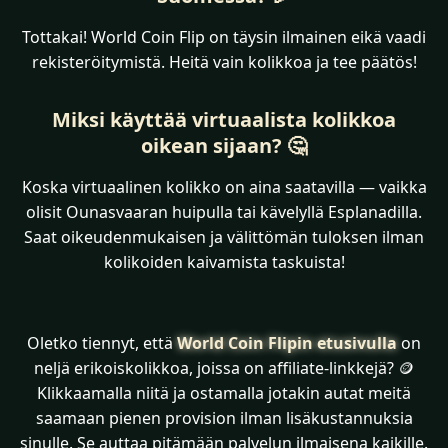
Tottakai! World Coin Flip on täysin ilmainen eikä vaadi
rekisteröitymistä. Heitä vain kolikkoa ja tee päätös!
Miksi käyttää virtuaalista kolikkoa
oikean sijaan? 🤔
Koska virtuaalinen kolikko on aina saatavilla — vaikka
olisit Ounasvaaran huipulla tai kävelyllä Esplanadilla.
Saat oikeudenmukaisen ja välittömän tuloksen ilman
kolikoiden kaivamista taskuista!
Oletko tiennyt, että
World Coin Flipin etusivulla
on
neljä erikoiskolikkoa, joissa on affiliate-linkkejä? 🪙
Klikkaamalla niitä ja ostamalla jotakin autat meitä
saamaan pienen provision ilman lisäkustannuksia
sinulle. Se auttaa pitämään palvelun ilmaisena kaikille.