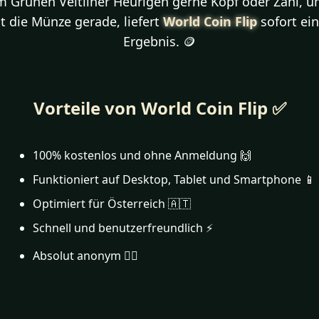
m Grünen Veltliner Heurigen gerne Kopf oder Zahl, um
 die Münze gerade, liefert
World Coin Flip
sofort ein 
Ergebnis. 🪙
Vorteile von World Coin Flip ✅
100% kostenlos und ohne Anmeldung 🙌
Funktioniert auf Desktop, Tablet und Smartphone 📱
Optimiert für Österreich 🇦🇹
Schnell und benutzerfreundlich ⚡
Absolut anonym 🕵️‍♂️