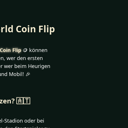
ld Coin Flip
Coin Flip
🪙 können
en, wer den ersten
der wer beim Heurigen
und Mobil! 🎉
zen? 🇦🇹
l-Stadion oder bei