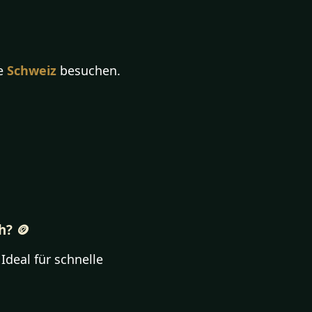
e
Schweiz
besuchen.
h? 🪙
Ideal für schnelle