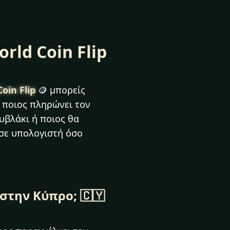
rld Coin Flip
oin Flip
🪙 μπορείς
ς ποιος πληρώνει τον
υβλάκι ή ποιος θα
 σε υπολογιστή όσο
στην Κύπρο; 🇨🇾