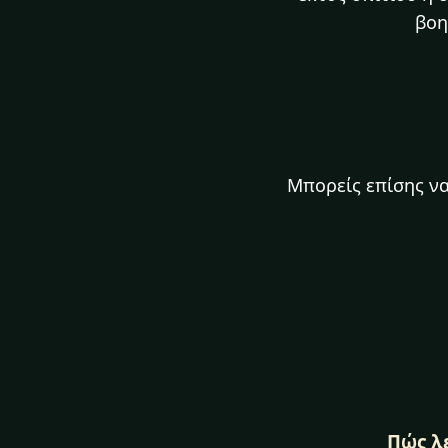
βοη
Μπορείς επίσης να 
Πώς λ