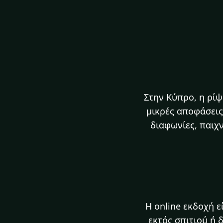
Στην Κύπρο, η ρίψ
μικρές αποφάσεις
διαφωνίες, παιχν
Η online εκδοχή ε
εκτός σπιτιού ή 