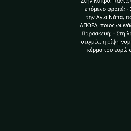
Στην Κύπρο, πάντα υ
επόμενο φραπέ; - 
την Αγία Νάπα, πο
ΑΠΟΕΛ, ποιος φωνάζε
Παρασκευή; - Στη λα
στιγμές, η ρίψη νομ
κέρμα του ευρώ 