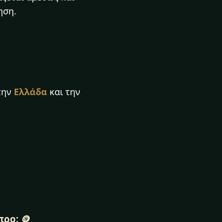
ηση.
 την
Ελλάδα
και την
ρο; 🪙