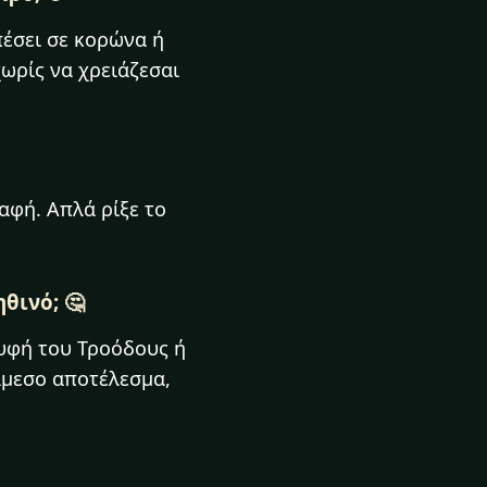
πέσει σε κορώνα ή
ωρίς να χρειάζεσαι
ραφή. Απλά ρίξε το
θινό; 🤔
ρυφή του Τροόδους ή
άμεσο αποτέλεσμα,