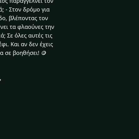
οιος παραγγέλνει τον
; - Στον δρόμο για
εδο, βλέποντας τον
ρνει τα φλαούνες την
ά; Σε όλες αυτές τις
φι. Και αν δεν έχεις
να σε βοηθήσει! 🪙
✅