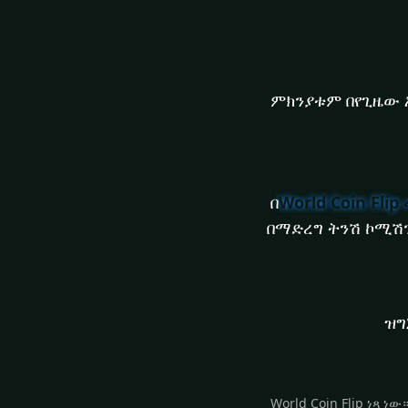
ምክንያቱም በየጊዜው 
በ
World Coin Flip
በማድረግ ትንሽ ኮሚሽን
ዝግ
World Coin Flip ነጻ 