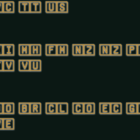
🇨
🇹🇹
🇺🇸
🇮
🇲🇭
🇫🇲
🇳🇿
🇳🇿
🇵
🇻
🇻🇺
🇴
🇧🇷
🇨🇱
🇨🇴
🇪🇨
🇬
🇪