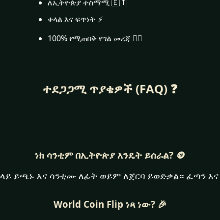
ለኢትዮጵያ ተስማሚ 🇪🇹
ቀላል እና ፍጥነት ⚡
100% የሚጠበቅ የግል መረጃ 🕵️‍♂️
ተደጋጋሚ ጥያቄዎች (FAQ) ❓
ነክ ሳንቲም በኢትዮጵያ እንዴት ይሰራል? 🪙
ላይ ይጫኑ እና ሳንቲሙ ለፊት ወይም ለጀርባ ይወድቃል። ፈጣን እና
World Coin Flip ነጻ ነው? 🎉