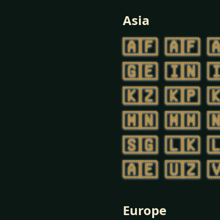
Asia
🇦🇫
🇦🇫

🇬🇪
🇮🇳

🇰🇿
🇰🇵

🇲🇳
🇲🇲

🇸🇬
🇱🇰

🇦🇪
🇺🇿

Europe