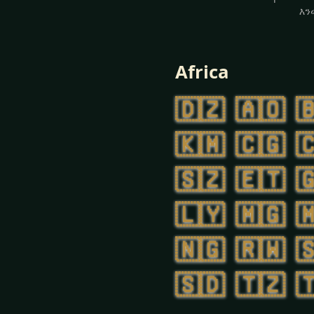
እን
Africa
🇩🇿
🇦🇴

🇰🇲
🇨🇬

🇸🇿
🇪🇹

🇱🇾
🇲🇬

🇳🇬
🇷🇼

🇸🇩
🇹🇿
