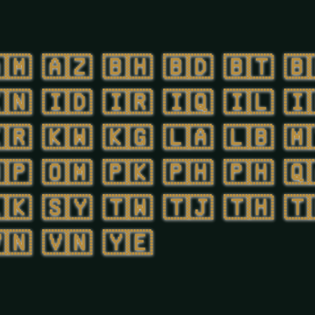
🇲
🇦🇿
🇧🇭
🇧🇩
🇧🇹
🇧
🇳
🇮🇩
🇮🇷
🇮🇶
🇮🇱
🇮
🇷
🇰🇼
🇰🇬
🇱🇦
🇱🇧
🇲
🇵
🇴🇲
🇵🇰
🇵🇭
🇵🇭
🇶
🇰
🇸🇾
🇹🇼
🇹🇯
🇹🇭
🇹
🇳
🇻🇳
🇾🇪