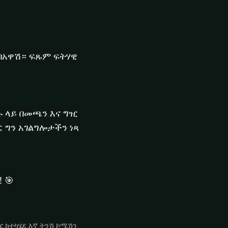
በአዋሽ። ፍጹም ፍትሃዊ
ሱ ላይ በመጫን እና ግዢ
 ግን አገልግሎታችን ነጻ
 🎯
ግዢ ከተካሄደ እኛ ትንሽ ኮሚሽን