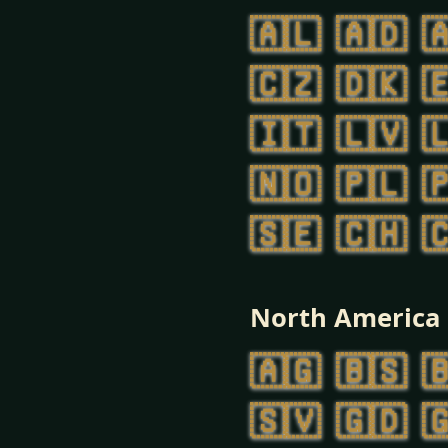
🇦🇱
🇦🇩

🇨🇿
🇩🇰

🇮🇹
🇱🇻

🇳🇴
🇵🇱

🇸🇪
🇨🇭

North America
🇦🇬
🇧🇸

🇸🇻
🇬🇩
