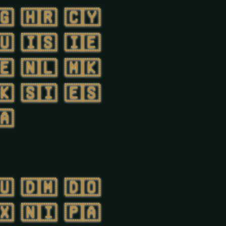
🇬
🇭🇷
🇨🇾
🇺
🇮🇸
🇮🇪
🇪
🇳🇱
🇲🇰
🇰
🇸🇮
🇪🇸
🇦
🇺
🇩🇲
🇩🇴
🇽
🇳🇮
🇵🇦