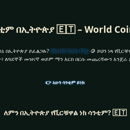
ንቲም በኢትዮጵያ 🇪🇹 – World Coin
ሳኔ በኢትዮጵያ ይፈልጋሉ?
World Coin Flip
🪙 ይህን ነጻ የቪር
፣ ለጓደኞች መዝናኛ ወይም ማን እርስ በርሱ መጨረሻውን እንጀራ ይ
👉 አሁን ሳንቲም ይነክ
ለምን በኢትዮጵያ የቪርቹዋል ነክ ሳንቲም? 🇪🇹