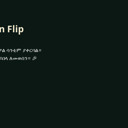
 Flip
ቹዋል ሳንቲም ያቀርባል።
በላ ለመወሰን። 🎉