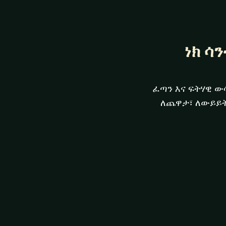
ነክ ሳ
ፈጣን እና ፍትሃዊ ው
ለጨዋታ፣ ለውይይት