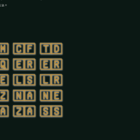
ናል።
🇲
🇨🇫
🇹🇩
🇶
🇪🇷
🇪🇷
🇪
🇱🇸
🇱🇷
🇿
🇳🇦
🇳🇪
🇦
🇿🇦
🇸🇸