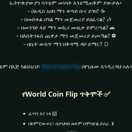
ኢትዮጵያውያን ሳንቲም መነካት እንደሚጠቅም ያውቃሉ፦
– በአዲስ አበባ ማን ቀጣይ ቡና ይገዛ? ☕
– በመስቀል በዓል ማን መጀመሪያ ይዘፈናል? 🎶
– በመንገድ ላይ ማን መኪና ሙዚቃ ይምረጣል? 🚗
– በእስትንፋስ ጨዋታ ማን መጀመሪያ ይጮኻል? ⚽
– በቤት ውስጥ ማን በቅዳሜ ዳቦ ይማር? 🍞
ቲም በእጅ ካልነበረህ፣
World Coin Flip
በየጊዜው እንዲረዳህ አለ።
የWorld Coin Flip ጥቅሞች ✅
ፈጣን እና ነጻ 🙌
በኮምፒውተር፣ በታህሳስ ወይም በሞባይል ይሰራ 📱