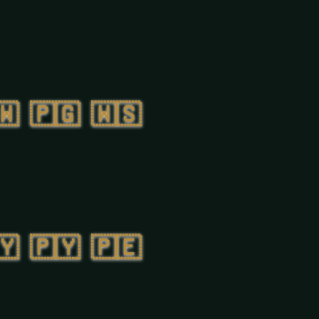
🇼
🇵🇬
🇼🇸
🇾
🇵🇾
🇵🇪