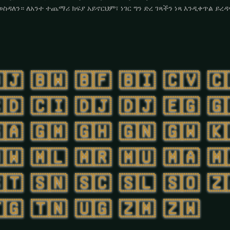
ወስዳለን። ለአንተ ተጨማሪ ክፍያ አይኖርህም፣ ነገር ግን ድረ ገጻችን ነጻ እንዲቀጥል ይረዳ
🇯
🇧🇼
🇧🇫
🇧🇮
🇨🇻
🇨
🇩
🇨🇮
🇩🇯
🇩🇯
🇪🇬
🇬
🇦
🇬🇲
🇬🇭
🇬🇳
🇬🇼
🇰
🇼
🇲🇱
🇲🇷
🇲🇺
🇲🇦
🇲
🇹
🇸🇳
🇸🇨
🇸🇱
🇸🇴
🇿
🇬
🇹🇳
🇺🇬
🇿🇲
🇿🇼