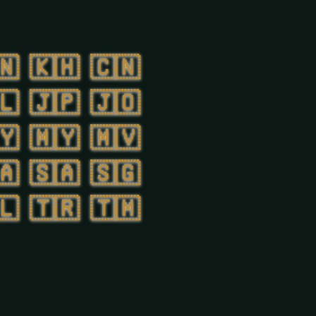
🇳
🇰🇭
🇨🇳
🇱
🇯🇵
🇯🇴
🇾
🇲🇾
🇲🇻
🇦
🇸🇦
🇸🇬
🇱
🇹🇷
🇹🇲