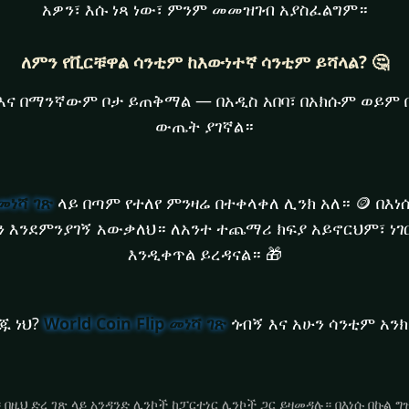
አዎን፣ እሱ ነጻ ነው፣ ምንም መመዝገብ አያስፈልግም።
ለምን የቪርቹዋል ሳንቲም ከእውነተኛ ሳንቲም ይሻላል? 🤔
እና በማንኛውም ቦታ ይጠቅማል — በአዲስ አበባ፣ በአክሱም ወይም 
ውጤት ያገኛል።
 መነሻ ገጽ
ላይ በጣም የተለየ ምንዛሬ በተቀላቀለ ሊንክ አለ። 🪙 በእነ
 እንደምንያገኝ አውቃለህ። ለአንተ ተጨማሪ ክፍያ አይኖርህም፣ ነገር
እንዲቀጥል ይረዳናል። 🎁
ጁ ነህ?
World Coin Flip መነሻ ገጽ
ጎብኝ እና አሁን ሳንቲም አንክ!
ነው። በዚህ ድረ ገጽ ላይ አንዳንድ ሊንኮች ከፓርተነር ሊንኮች ጋር ይዛመዳሉ። በእነሱ በኩል 