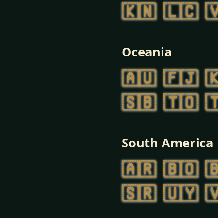
🇰🇳
🇱🇨

Oceania
🇦🇺
🇫🇯

🇸🇧
🇹🇴

South America
🇦🇷
🇧🇴

🇸🇷
🇺🇾
