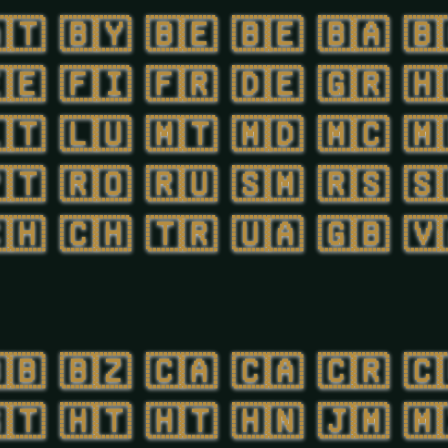
🇹
🇧🇾
🇧🇪
🇧🇪
🇧🇦
🇧
🇪
🇫🇮
🇫🇷
🇩🇪
🇬🇷
🇭
🇹
🇱🇺
🇲🇹
🇲🇩
🇲🇨
🇲
🇹
🇷🇴
🇷🇺
🇸🇲
🇷🇸
🇸
🇭
🇨🇭
🇹🇷
🇺🇦
🇬🇧
🇻
🇧
🇧🇿
🇨🇦
🇨🇦
🇨🇷
🇨
🇹
🇭🇹
🇭🇹
🇭🇳
🇯🇲
🇲