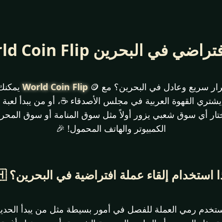
ي البحرين 🇧🇭 – World Coin Flip
قرار سريع وعادل في البحرين؟ مع
World Coin Flip
🪙 يمكن
ن يشتري القهوة العربية في مجلس الأصدقاء ☕، أو من يبدأ لعبة
يختار أي سوق شعبي يزور أولاً مثل سوق المنامة أو سوق المح
الكمبيوتر والهاتف المحمول! 🎉
ا استخدام إلقاء عملة افتراضية في البحرين؟ 🇧🇭
 نستخدم رمي العملة للفصل في أمور بسيطة مثل من يبدأ الح