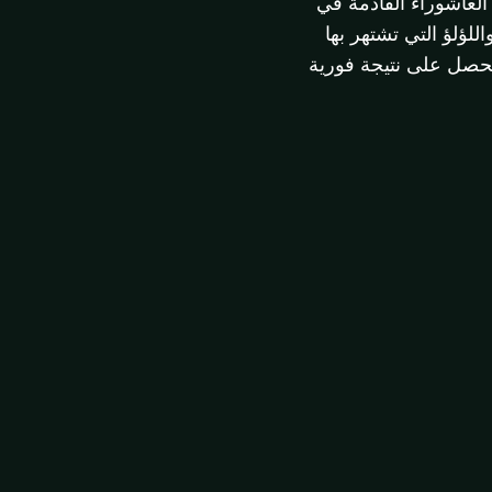
 العاشوراء القادمة في
للؤلؤ التي تشتهر بها
صل على نتيجة فورية