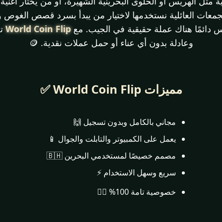
 مثل الهريس أو الحلوى البحرينية الشهيرة، أو من يختار أغنية
ء التجمعات العائلية نستخدمها لاختيار من يبدأ بسرد قصص الغوص وا
ليس دائمًا هناك عملة حقيقية في الجيب. مع
World Coin Flip
تح
وعادلة بدون أي عناء أو حمل عملات نقدية. 🪙
مميزات World Coin Flip ✅
مجاني بالكامل وبدون تسجيل 🙌
يعمل على الكمبيوتر والتابلت والجوال 📱
مصمم خصيصًا لمستخدمي البحرين 🇧🇭
سريع وسهل الاستخدام ⚡
خصوصية تامة 100% 🕵️‍♂️