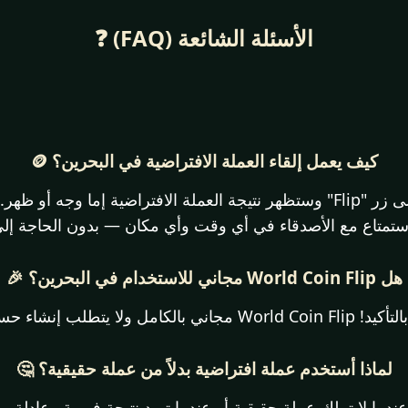
الأسئلة الشائعة (FAQ) ❓
كيف يعمل إلقاء العملة الافتراضية في البحرين؟ 🪙
بكل بساطة! اضغط على زر "Flip" وستظهر نتيجة العملة الافتراضية إما وجه 
استمتاع مع الأصدقاء في أي وقت وأي مكان — بدون الحاجة إلى
هل World Coin Flip مجاني للاستخدام في البحرين؟ 🎉
World  مجاني بالكامل ولا يتطلب إنشاء حساب.
لماذا أستخدم عملة افتراضية بدلاً من عملة حقيقية؟ 🤔
 عندما لا تملك عملة حقيقية أو عندما تريد نتيجة فورية وعادلة.