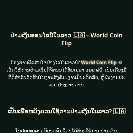
ປ່າມເງິນອອນໄລນ໌ໃນລາວ 🇱🇦 – World Coin
Flip
ຕ້ອງການຕັດສິນໃຈຢ່າງໄວໃນລາວບໍ?
World Coin Flip
🪙
ເຮັດໃຫ້ທ່ານປ່າມເງິນດິຈິຕອນໄດ້ທັນເວລາ ແລະ ຟຣີ. ເປັນເຄື່ອງມື
ທີ່ດີສຳລັບຕັດສິນໃນງານສັງຄົມ, ງານມື້ປະດິດສົບ, ຫຼືໃນງານປະ
ເພນ ຢ່າງງ່າຍດາຍ.
ເປັນເພື່ອຫຍັງຄວນໃຊ້ການປ່າມເງິນໃນລາວ? 🇱🇦
ໃນປະເທດລາວມີເຫດຜົນໃດບໍ່ໄດ້ຕ້ອງໃຊ້ການປ່າມເງິນ: