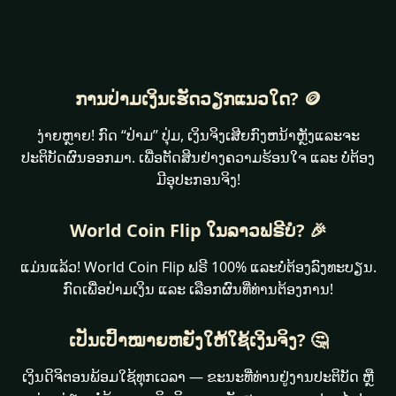
ການປ່າມເງິນເຮັດວຽກແນວໃດ? 🪙
ງ່າຍຫຼາຍ! ກົດ “ປ່າມ” ປຸ່ມ, ເງິນຈິງເສີຍກົງຫນ້າຫຼັງແລະຈະ
ປະຕິບັດຜົນອອກມາ. ເພື່ອຕັດສິນຢ່າງຄວາມຮ້ອນໃຈ ແລະ ບໍ່ຕ້ອງ
ມີອຸປະກອນຈິງ!
World Coin Flip ໃນລາວຟຣີບໍ? 🎉
ແມ່ນແລ້ວ! World Coin Flip ຟຣີ 100% ແລະບໍ່ຕ້ອງລົງທະບຽນ.
ກົດເພື່ອປ່າມເງິນ ແລະ ເລືອກຜົນທີ່ທ່ານຕ້ອງການ!
ເປັນເປົ້າໝາຍຫຍັງໃຫ້ໃຊ້ເງິນຈິງ? 🤔
ເງິນດິຈິຕອນພ້ອມໃຊ້ທຸກເວລາ — ຂະນະທີ່ທ່ານຢູ່ງານປະຕິບັດ ຫຼື