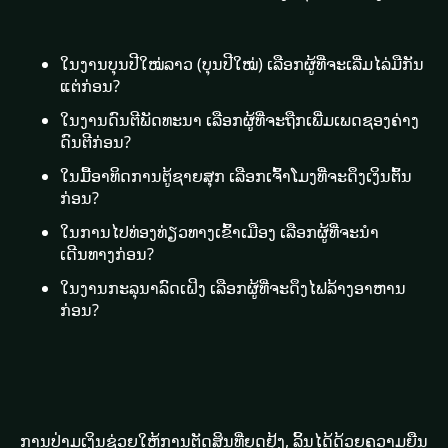
ໃນງານບຸນປີໃໝ່ລາວ (ບຸນປີໃໝ່) ເລືອກຜູ້ທີ່ຈະເລີ່ມໄລ່ມືກັນ
ແຕ່ກ່ອນ?
ໃນງານດົນຕີພັດທະນາ ເລືອກຜູ້ທີ່ຈະຖືກເພີ່ມເພດຊອງຄ່າງ
ດົນຕີກ່ອນ?
ໃນມື້ອາທິດການຕູ້ຊາຍສຸກ ເລືອກເຈົ້າໂມງທີ່ຈະດຶງເງິນຕົ້ນ
ກ່ອນ?
ໃນການໄປທ່ອງທ່ຽວທາງເຂົ້າເມືອງ ເລືອກຜູ້ທີ່ຈະນຳ
ເດີນທາງກ່ອນ?
ໃນງານກະລຸນາລົດເຝິງ ເລືອກຜູ້ທີ່ຈະດຶງໄຟລ້າງອາຫານ
ກ່ອນ?
ການປ່າມເງິນຊ່ວຍໃຫ້ການຕັດສິນທີ່ຍຸດຢຸ້ງ, ລິ້ນໄດ້ດ້ວຍຄວາມຍືນ