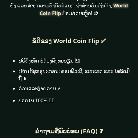
ຍົງ ແລະ ສ້າງຄວາມບັງກັບຕໍ່ແຮງ. ຖ້າທ່ານບໍ່ມີເງິນຈິງ,
World
Coin Flip
ພ້ອມຊ່ວຍເຫຼືອ! 🪙
ຂໍ້ດີຂອງ World Coin Flip ✅
ຟຣີທັງໝົດ ບໍ່ຕ້ອງລົງທະບຽນ 🙌
ເຮັດໄດ້ທຸກອຸປະກອນ: ຄອມພິວເຕີ, ແທບເລດ ແລະ ໂທລັດມື
ຖື 📱
ດ່ວນແລະງ່າຍດາຍ ⚡
ປອດໄພ 100% 🕵️‍♂️
ຄຳຖາມທີ່ພົບບ່ອຍ (FAQ) ❓