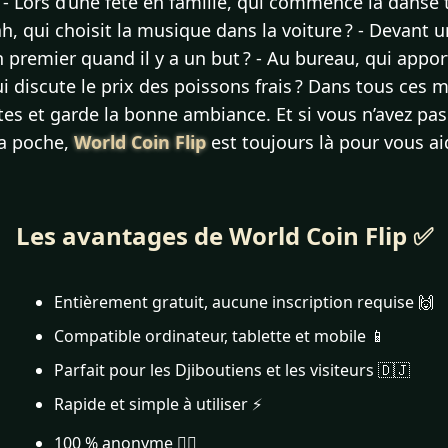
- Lors d’une fête en famille, qui commence la danse t
h, qui choisit la musique dans la voiture ? - Devant 
en premier quand il y a un but ? - Au bureau, qui appo
qui discute le prix des poissons frais ? Dans tous ces
utes et garde la bonne ambiance. Et si vous n’avez pas
la poche,
World Coin Flip
est toujours là pour vous aid
Les avantages de World Coin Flip ✅
Entièrement gratuit, aucune inscription requise 🙌
Compatible ordinateur, tablette et mobile 📱
Parfait pour les Djiboutiens et les visiteurs 🇩🇯
Rapide et simple à utiliser ⚡
100 % anonyme 🕵️‍♂️