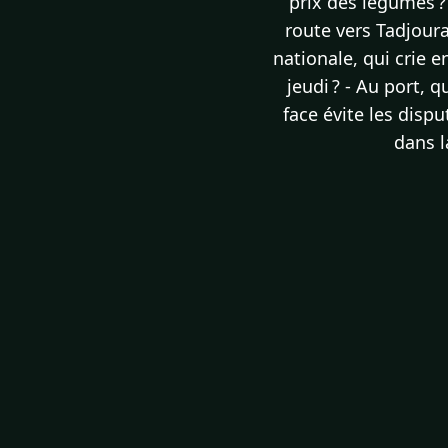
prix des légumes ? 
route vers Tadjoura
nationale, qui crie 
jeudi ? - Au port, 
face évite les disp
dans 