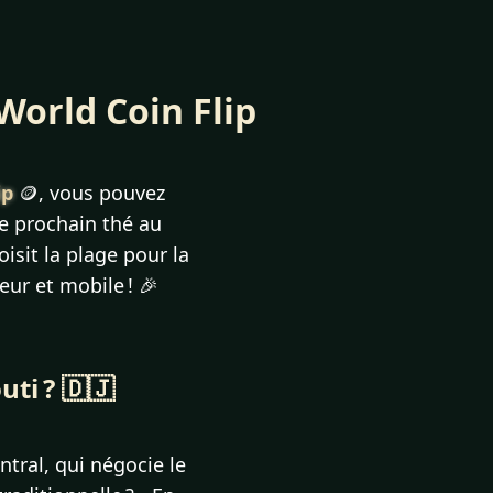
 World Coin Flip
ip
🪙, vous pouvez
le prochain thé au
isit la plage pour la
ur et mobile ! 🎉
uti ? 🇩🇯
ntral, qui négocie le