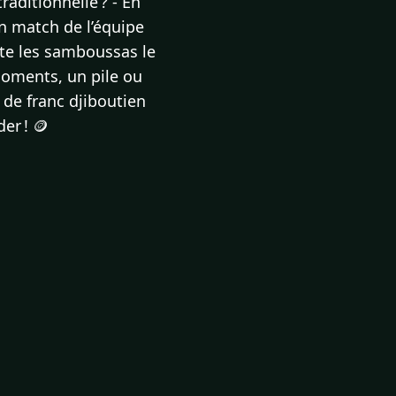
raditionnelle ? - En
un match de l’équipe
rte les samboussas le
 moments, un pile ou
 de franc djiboutien
er ! 🪙