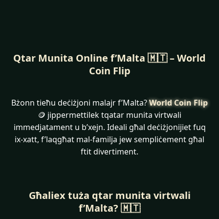
Qtar Munita Online f’Malta 🇲🇹 – World
Coin Flip
Bżonn tieħu deċiżjoni malajr f’Malta?
World Coin Flip
🪙 jippermettilek tqatar munita virtwali
immedjatament u b’xejn. Ideali għal deċiżjonijiet fuq
ix-xatt, f’laqgħat mal-familja jew sempliċement għal
ftit divertiment.
Għaliex tuża qtar munita virtwali
f’Malta? 🇲🇹