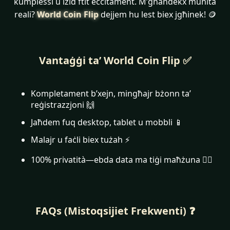
kumplessi u iżid ftit eċċitament. M’għandekx munita
reali?
World Coin Flip
dejjem hu lest biex jgħinek! 🪙
Vantaġġi ta’ World Coin Flip ✅
Kompletament b’xejn, mingħajr bżonn ta’
reġistrazzjoni 🙌
Jaħdem fuq desktop, tablet u mobbli 📱
Malajr u faċli biex tużah ⚡
100% privatità—ebda data ma tiġi maħżuna 🕵️‍♂️
FAQs (Mistoqsijiet Frekwenti) ❓