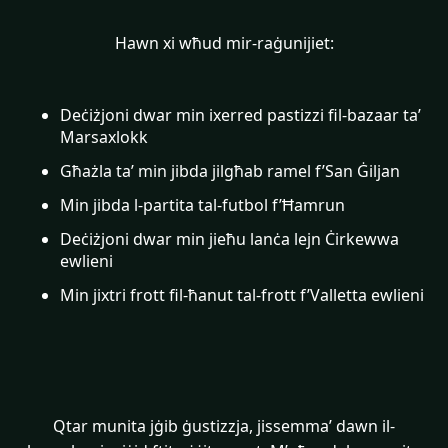
Hawn xi wħud mir-raġunijiet:
Deċiżjoni dwar min ixerred pastizzi fil-bazaar ta’
Marsaxlokk
Għażla ta’ min jibda jilgħab ramel f’San Ġiljan
Min jibda l-partita tal-futbol f’Ħamrun
Deċiżjoni dwar min jieħu lanċa lejn Ċirkewwa
ewlieni
Min jixtri frott fil-ħanut tal-frott f’Valletta ewlieni
Qtar munita jġib ġustizzja, jissemma’ dawn il-