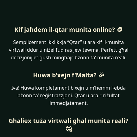
Kif jaħdem il-qtar munita online? 🪙
Semplicement ikklikkja “Qtar” u ara kif il-munita
virtwali ddur u niżel fuq ras jew tewma. Perfett għal
deċiżjonijiet ġusti mingħajr bżonn ta’ munita reali.
Huwa b’xejn f’Malta? 🎉
Iva! Huwa kompletament b’xejn u m’hemm l-ebda
bżonn ta’ reġistrazzjoni. Qtar u ara r-riżultat
immedjatament.
Għaliex tuża virtwali għal munita reali?
🤔